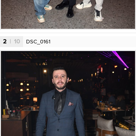
2
| 10
DSC_0161