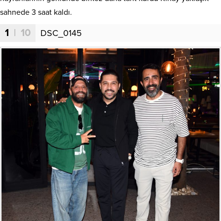
sahnede 3 saat kaldı.
1
| 10
DSC_0145