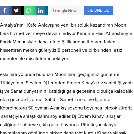
ABONE OL
Antalya’nın Kafe Anlayışına yeni bir soluk Kazandıran Moon
Lara hizmet ver meye devam ediyor Kendine Has Atmosferiyle
Farklı Mimarisiyle daha girildiği ilk andan itibaren farkını
hissettiren mekan güleryüzlü personeli ve birbirinden leziz
menüleri ile misafirlerini bekliyor.
eski lara yolunda bulunan Moon lara geçtiğimiz günlerde
Türkiye’nin Sevilen Dj lerinden Erdem Kınay’a ev sahipliği yaptı
iş ve Sanat dünyasının katıldığı gala gecesine oldukça kalabalık
olan gecede İşletme Sahibi Samet Türkel ve İşletme
Koordinatörü Süleyman Acar kış sezonu boyunca birçok sürpriz
sanatçıyla anlaştıklarını söylediler Dj Erdem Kınay alkışlar
eşliğinde sahneye çıktı gece boyunca Ritmik şarkılarıyla
hayranlarının gönlünde birkez daha taht kurdu Kınay yaklaşık