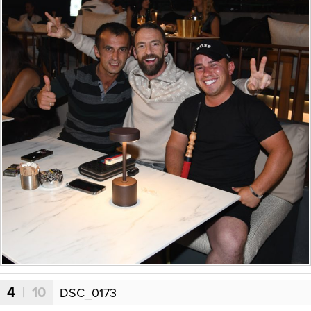
4
| 10
DSC_0173