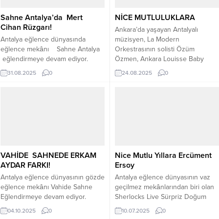
ziyaretçiler meraklı gözlerle izledi.
Sanat dünyasından bir çok tanıdık
Sahne Antalya’da Mert
NİCE MUTLULUKLARA
Büyükşehir Belediye Başkanı
simalar gözlerden kaçmadı...
Cihan Rüzgarı!
Muhittin Böcek,...
Ankara’da yaşayan Antalyalı
Antalya eğlence dünyasında
müzisyen, La Modern
eğlence mekânı Sahne Antalya
Orkestrasının solisti Özüm
eğlendirmeye devam ediyor.
Özmen, Ankara Louisse Baby
Eğlence mekânı Sahne Antalya
Spa’nın kurucusu Begüm Tutar ile
31.08.2025
0
24.08.2025
0
açıldığı günden beri Antalya
evlilik yolunda ilk adımı attı.
eğlence dünyasında fark
Ankara’da aile arasında
yaratmaya devam ediyor. İşletme
gerçekleşen nişan töreninde
Sahibi Yıldıray Aybay Mürsel Açıl
aileler hem tanışma, hem de
İşletme Müdürü Şenol Kocabıyık
kaynaşma fırsatı buldu. Küçük bir
mekana gelen konukları
düğün tadında geçen
karşılıyorlar mekanın eğlence
organizasyonda Artı48
atmosferine hayran kalan gelen
organizasyonun da katkısı oldukça
VAHİDE SAHNEDE ERKAM
Nice Mutlu Yıllara Ercüment
konuklar yerlerini aldıklarında
büyüktü ve...
AYDAR FARKI!
Ersoy
akışlar eşliğinde...
Antalya eğlence dünyasının gözde
Antalya eğlence dünyasının vaz
eğlence mekânı Vahide Sahne
geçilmez mekânlarından biri olan
Eğlendirmeye devam ediyor.
Sherlocks Live Sürpriz Doğum
Geçtiğimiz günlerde Antalya’nın
gününe ev sahipliği yaptı, İşletme
04.10.2025
0
10.07.2025
0
sevilen Sanatçı Erkam Aydar
sahibi Ekrem Arıkeş Ercüment