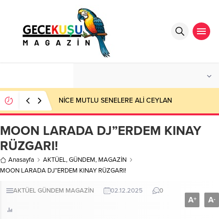
°C
ANTALYA
PARÇALI BULUTLU
NİCE MUTLU SENELERE ALİ CEYLAN
MOON LARADA DJ”ERDEM KINAY
RÜZGARI!
Anasayfa
AKTÜEL
,
GÜNDEM
,
MAGAZİN
MOON LARADA DJ”ERDEM KINAY RÜZGARI!
AKTÜEL
GÜNDEM
MAGAZİN
02.12.2025
0
A
A
+
-