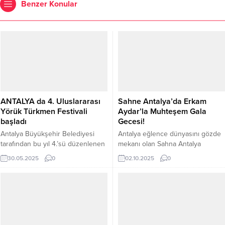
Benzer Konular
ANTALYA da 4. Uluslararası
Sahne Antalya’da Erkam
Yörük Türkmen Festivali
Aydar’la Muhteşem Gala
başladı
Gecesi!
Antalya Büyükşehir Belediyesi
Antalya eğlence dünyasını gözde
tarafından bu yıl 4.’sü düzenlenen
mekanı olan Sahna Antalya
Uluslararası Yörük Türkmen
eğlendirmeye devam ediyor,
30.05.2025
0
02.10.2025
0
Festivali, renkli görüntülere sahne
Geçtiğimiz günlerde Sahne
olan temsili Yörük göçüyle başladı.
Antalya eğlence mekanı sanatçı
Birbirinden renkli ve geleneksel
Erkam Aydar’a Gala gecesine ev
kıyafetleri, atları, deve kervanları
sahipliği yaptı. Geceye gelen
ve davul zurna eşliğinde Antalya
konukları İşletme Sahibi Yıldıray
sokaklarında temsili Yörük Göçü
Aybay ve Mürsel Açıl tarafından
gerçekleşirken, yerli ve yabancı
karşılandı gala gecesine iş ve