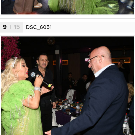
9
| 15
DSC_6051