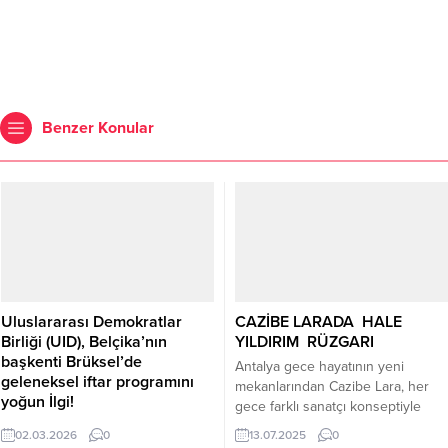
Benzer Konular
Uluslararası Demokratlar
CAZİBE LARADA HALE
Birliği (UID), Belçika’nın
YILDIRIM RÜZGARI
başkenti Brüksel’de
Antalya gece hayatının yeni
geleneksel iftar programını
mekanlarından Cazibe Lara, her
yoğun İlgi!
gece farklı sanatçı konseptiyle
Programa diplomatlardan
eğlendirmeye devam ediyor.
02.03.2026
0
13.07.2025
0
siyasetçilere, iş insanlarından sivil
İşletme sahibi Murat Ziyagil ve