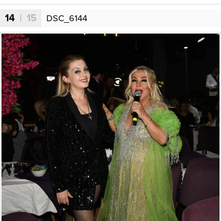
14
| 15
DSC_6144