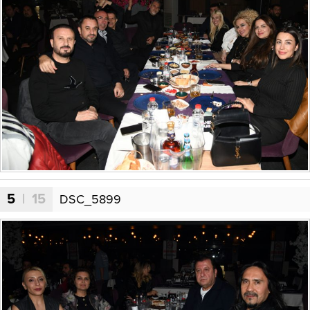
5
| 15
DSC_5899