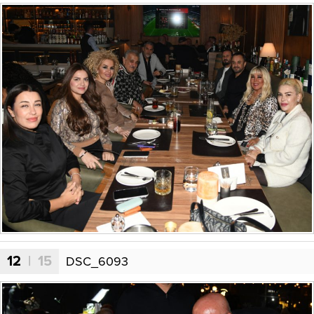
12
| 15
DSC_6093