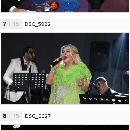
7
| 15
DSC_5922
8
| 15
DSC_6027