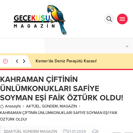
°C
ANTALYA
PARÇALI BULUTLU
Kemer’de Deniz Paraşütü Kazası!
KAHRAMAN ÇİFTİNİN
ÜNLÜMKONUKLARI SAFİYE
SOYMAN EŞİ FAİK ÖZTÜRK OLDU!
Anasayfa
AKTÜEL
,
GÜNDEM
,
MAGAZİN
KAHRAMAN ÇİFTİNİN ÜNLÜMKONUKLARI SAFİYE SOYMAN EŞİ FAİK
ÖZTÜRK OLDU!
AKTÜEL
GÜNDEM
MAGAZİN
21.01.2026
0