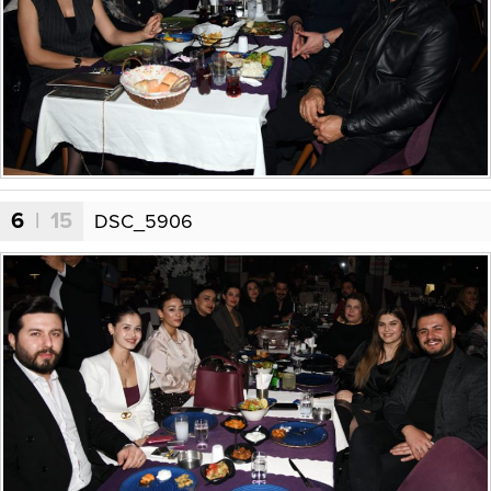
6
| 15
DSC_5906