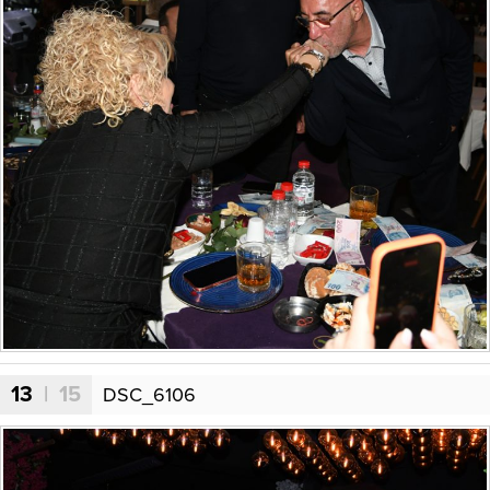
13
| 15
DSC_6106