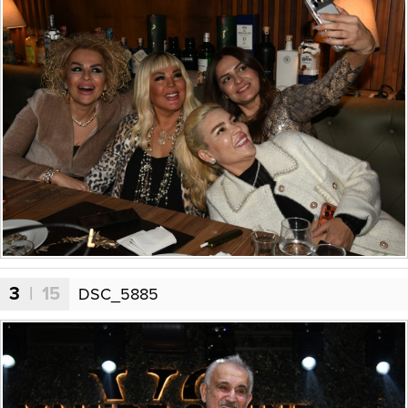
3
| 15
DSC_5885