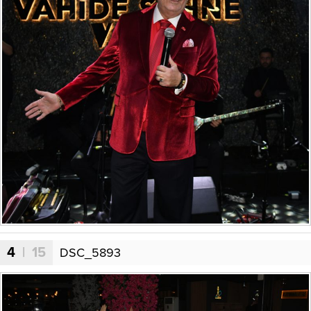
4
| 15
DSC_5893