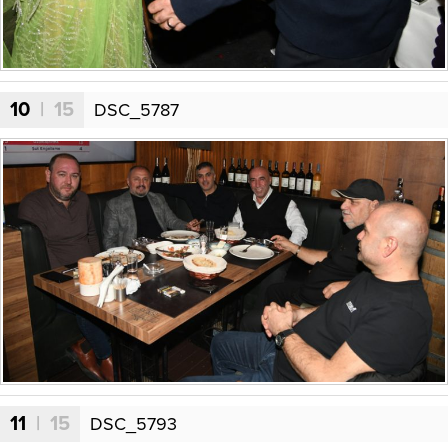
10
| 15
DSC_5787
11
| 15
DSC_5793