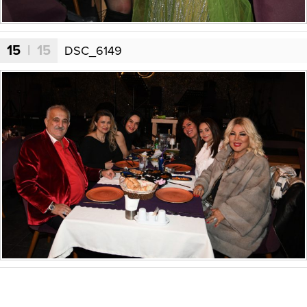
15
| 15
DSC_6149