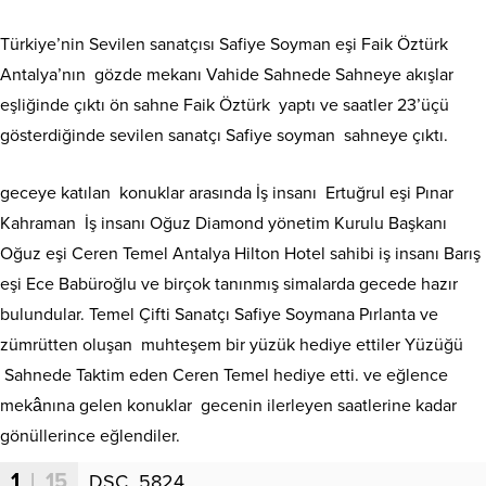
Türkiye’nin Sevilen sanatçısı Safiye Soyman eşi Faik Öztürk
Antalya’nın gözde mekanı Vahide Sahnede Sahneye akışlar
eşliğinde çıktı ön sahne Faik Öztürk yaptı ve saatler 23’üçü
gösterdiğinde sevilen sanatçı Safiye soyman sahneye çıktı.
geceye katılan konuklar arasında İş insanı Ertuğrul eşi Pınar
Kahraman İş insanı Oğuz Diamond yönetim Kurulu Başkanı
Oğuz eşi Ceren Temel Antalya Hilton Hotel sahibi iş insanı Barış
eşi Ece Babüroğlu ve birçok tanınmış simalarda gecede hazır
bulundular. Temel Çifti Sanatçı Safiye Soymana Pırlanta ve
zümrütten oluşan muhteşem bir yüzük hediye ettiler Yüzüğü
Sahnede Taktim eden Ceren Temel hediye etti. ve eğlence
mekânına gelen konuklar gecenin ilerleyen saatlerine kadar
gönüllerince eğlendiler.
1
| 15
DSC_5824