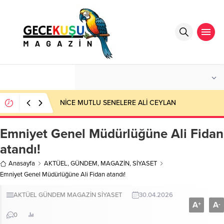
°C
ANTALYA
PARÇALI BULUTLU
NİCE MUTLU SENELERE ALİ CEYLAN
Emniyet Genel Müdürlüğüne Ali Fidan
atandı!
Anasayfa
AKTÜEL
,
GÜNDEM
,
MAGAZİN
,
SİYASET
Emniyet Genel Müdürlüğüne Ali Fidan atandı!
AKTÜEL
GÜNDEM
MAGAZİN
SİYASET
30.04.2026
A
A
+
-
0