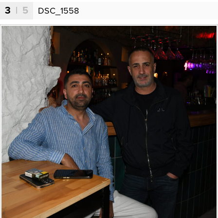
3
| 5
DSC_1558