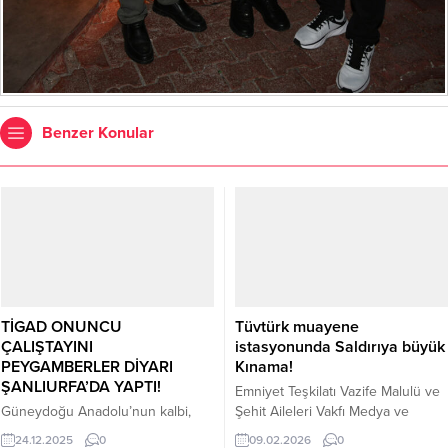
Benzer Konular
TİGAD ONUNCU
Tüvtürk muayene
ÇALIŞTAYINI
istasyonunda Saldırıya büyük
PEYGAMBERLER DİYARI
Kınama!
ŞANLIURFA’DA YAPTI!
Emniyet Teşkilatı Vazife Malulü ve
Güneydoğu Anadolu’nun kalbi,
Şehit Aileleri Vakfı Medya ve
tarih kokan sokakları, kadim
Halkla İlişkiler Başkanı Bülent
24.12.2025
0
09.02.2026
0