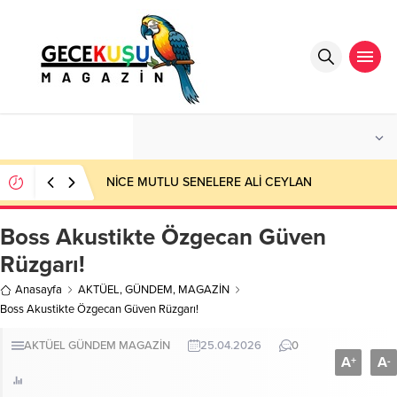
°C
ANTALYA
PARÇALI BULUTLU
NİCE MUTLU SENELERE ALİ CEYLAN
Boss Akustikte Özgecan Güven
Rüzgarı!
Anasayfa
AKTÜEL
,
GÜNDEM
,
MAGAZİN
Boss Akustikte Özgecan Güven Rüzgarı!
AKTÜEL
GÜNDEM
MAGAZİN
25.04.2026
0
A
A
+
-