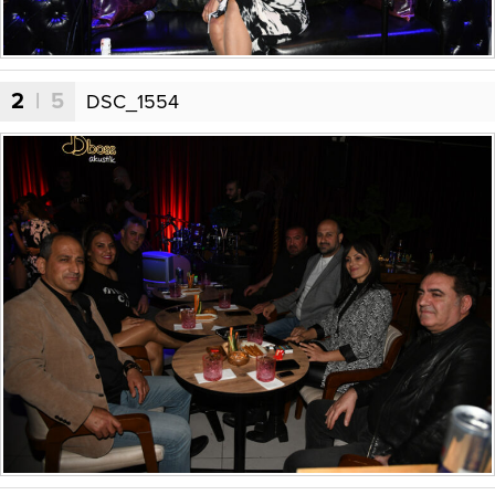
2
| 5
DSC_1554