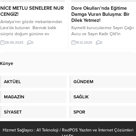
quiz night Dizi ve filmlerin sevilen
müziğe başladı geçtiğimiz
NİCE METLU SENELERE NUR
Dore Okulları’nda Eğitime
karakteriyle usta...
günlerde...
CENGİZ!
Damga Vuran Buluşma: Bir
Dilek Yetmez!
Antalya’nın gözde mekanlarından
Lara’da bulunan Barınak balık
Kıymetli kurucularımız Sayın Çağrı
sürpriz doğum gününe ev
Avcu ve Sayın Kadir Çitil’in
sahipliği yaptı. Antalya’nın
vizyoner önderliğinde kurulan
28.09.2025
0
14.12.2025
0
Tanınmış iş insanı Refik Cengiz
Dore Okulları, eğitime ilham veren
Kızı Nur Cengiz’e sürpriz doğum
çok özel bir programa daha ev
günü partisi düzenledi çok yakın
sahipliği yaptı. Antalya Dore
Künye
dostlarını ve Nur Cengiz’in yakın
Okulları tarafından düzenlenen
arkadaşlarını doğum günü
“Bir Dilek Yetmez” Eğitim
gecesine çağıran Cengiz aile
Konferansı ve Yazar Buluşması
AKTÜEL
GÜNDEM
büyükleride gecede hazır
kapsamında; öğretmen, yazar ve
bulundular. Geceye katılan
eğitim gönüllüsü Sayın Dilek
konuklar bol...
Livaneli, köy okulu...
MAGAZİN
SAĞLIK
SİYASET
SPOR
Hizmet Sağlayıcı : A1 Teknoloji / RedPOS Yazılım ve İnternet Çözümleri