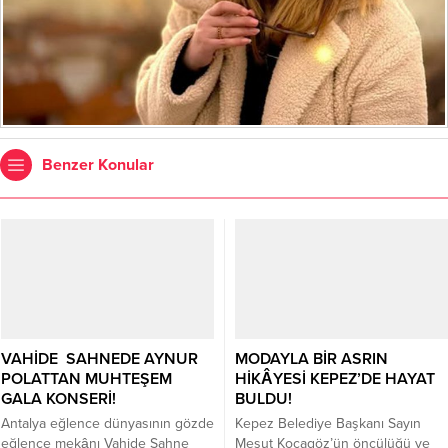
Benzer Konular
VAHİDE SAHNEDE AYNUR
MODAYLA BİR ASRIN
POLATTAN MUHTEŞEM
HİKÂYESİ KEPEZ’DE HAYAT
GALA KONSERİ!
BULDU!
Antalya eğlence dünyasının gözde
Kepez Belediye Başkanı Sayın
eğlence mekânı Vahide Sahne
Mesut Kocagöz’ün öncülüğü ve