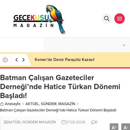
°C
ANTALYA
PARÇALI BULUTLU
Kemer’de Deniz Paraşütü Kazası!
Batman Çalışan Gazeteciler
Derneği’nde Hatice Türkan Dönemi
Başladı!
Anasayfa
AKTÜEL
,
GÜNDEM
,
MAGAZİN
Batman Çalışan Gazeteciler Derneği’nde Hatice Türkan Dönemi Başladı!
AKTÜEL
GÜNDEM
MAGAZİN
27.02.2026
0
A
A
+
-