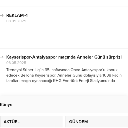
REKLAM-4
08.05.2025
Kayserispor-Antalyaspor maçında Anneler Günü sürprizi
06.05.2025
Trendyol Süper Lig’in 35. haftasında Onvo Antalyaspor’u konuk
edecek Bellona Kayserispor, Anneler Günü dolayısıyla 1038 kadın
taraftarı maçın oynanacağı RHG Enertürk Enerji Stadyumu’nda
ücretsiz konuk edecek. Sarı-kırmızılı kulübün sosyal medya
hesabından “Kayserispor Passolig’i olan kadınlarımızı #ŞehrinKalbi’ne
davet ediyoruz” başlıklı hashtag ile...
Künye
AKTÜEL
GÜNDEM