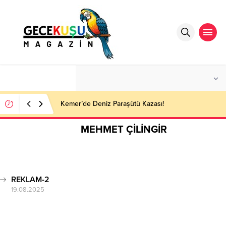
°C
ANTALYA
PARÇALI BULUTLU
Kemer’de Deniz Paraşütü Kazası!
MEHMET ÇİLİNGİR
REKLAM-2
19.08.2025