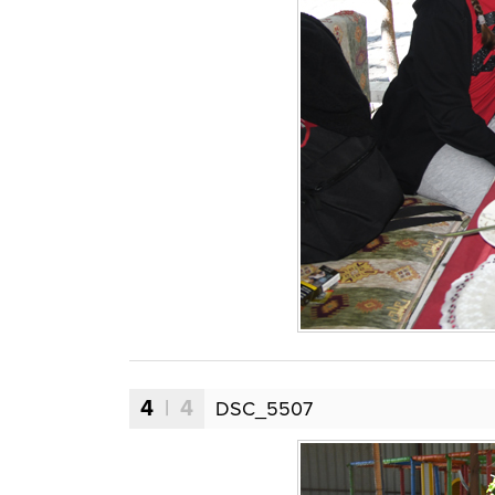
4
| 4
DSC_5507