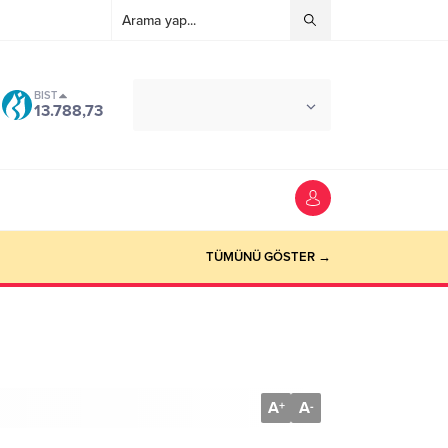
BIST
°C
ANTALYA
13.788,73
AÇIK
TÜMÜNÜ GÖSTER →
A
A
+
-