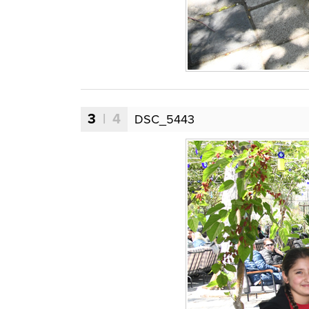
3
| 4
DSC_5443