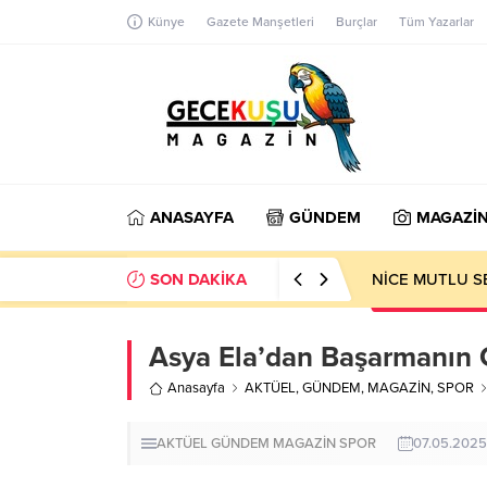
Künye
Gazete Manşetleri
Burçlar
Tüm Yazarlar
ANASAYFA
GÜNDEM
MAGAZİ
SON DAKİKA
NİCE MUTLU S
Asya Ela’dan Başarmanın 
Anasayfa
AKTÜEL
,
GÜNDEM
,
MAGAZİN
,
SPOR
AKTÜEL
GÜNDEM
MAGAZİN
SPOR
07.05.2025