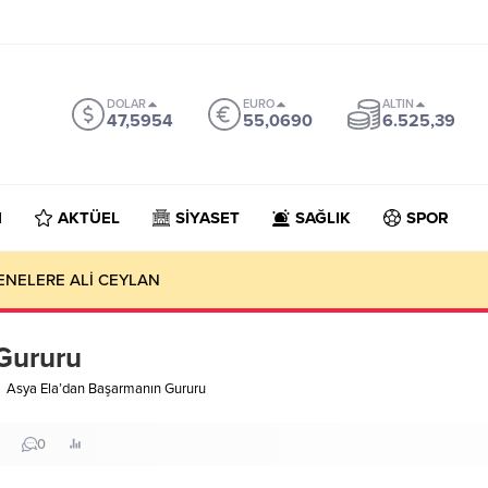
DOLAR
EURO
ALTIN
47,5954
55,0690
6.525,39
N
AKTÜEL
SİYASET
SAĞLIK
SPOR
ENELERE ALİ CEYLAN
Gururu
Asya Ela’dan Başarmanın Gururu
0