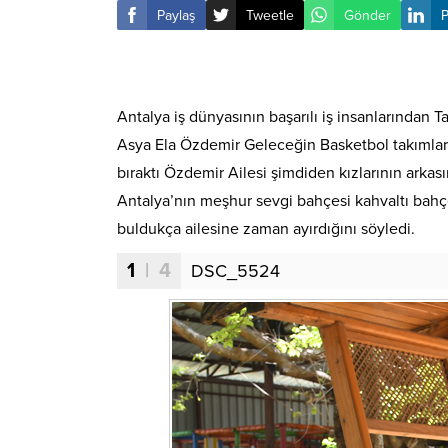
Paylaş
Tweetle
Gönder
P
Antalya iş dünyasının başarılı iş insanlarından 
Asya Ela Özdemir Geleceğin Basketbol takımları
bıraktı Özdemir Ailesi şimdiden kızlarının ark
Antalya’nın meşhur sevgi bahçesi kahvaltı bahçes
buldukça ailesine zaman ayırdığını söyledi.
1
| 4
DSC_5524