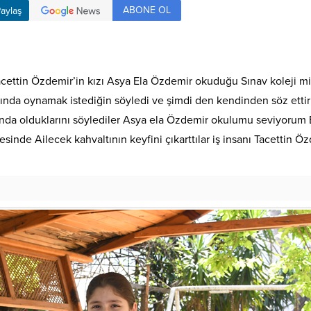
ABONE OL
aylaş
Tacettin Özdemir’in kızı Asya Ela Özdemir okuduğu Sınav koleji mi
nda oynamak istediğin söyledi ve şimdi den kendinden söz ettirm
asında olduklarını söylediler Asya ela Özdemir okulumu seviyoru
inde Ailecek kahvaltının keyfini çıkarttılar iş insanı Tacettin Öz