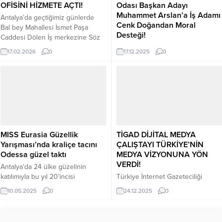
OFİSİNİ HİZMETE AÇTI!
Odası Başkan Adayı
Muhammet Arslan’a İş Adamı
Antalya’da geçtiğimiz günlerde
Cenk Doğandan Moral
Bal bey Mahallesi İsmet Paşa
Desteği!
Caddesi Dölen İş merkezine Söz
Grup hizmet ofisini hizmete açtılar.
Antalya’da Oda seçimleri gün
17.02.2026
0
17.12.2025
0
Söz Grup İnşaat Prefabrik ve
geçtikçe hız vermeye başlandı
dekorasyonda on yıllık
genç dinamik atılgan ve başarılı
tecrübeleriyle hizmet vermeye
Başkan adayı Muhammet Arslan
devam ediyorlar geçtiğimiz
Antalya Semt Pazarcılar Odası
günlerde Bal bey Mahallesi İsmet
Başkan Adayı. Ayırmadan
Paşa Caddesi Dölen İş merkezine
Ayrıştırmadan Pazarcılar Esnafının
Söz Grup;inşaat hizmet ofisini
Umudu Genç Deneyimli Başkan
hizmete açtılar. Açılışa...
Adayı. Geçtiğimiz günlerde
MISS Eurasia Güzellik
TİGAD DİJİTAL MEDYA
Başkan Adayını ziyaret eden iş
Yarışması’nda kraliçe tacını
ÇALIŞTAYI TÜRKİYE’NİN
insanı Cenk Doğan Sivaslı
Odessa güzel taktı
MEDYA VİZYONUNA YÖN
hemşerileri ile birlikte Antalya
VERDİ!
Semt Pazarcılar Odası...
Antalya’da 24 ülke güzelinin
katılımıyla bu yıl 20’incisi
Türkiye İnternet Gazeteciliği
düzenlenen MISS Eurasia Güzellik
Derneği (TİGAD), Türkiye
10.05.2025
0
24.12.2025
0
Yarışması’nı Odessa Mariya
genelinde sürdürdüğü Dijital
TETIEVSKAYA kazandı. Kemer’e
Habercilik ve Medya Çalıştayları
bağlı Göynük’te bulunan Kilikya
kapsamında Şanlıurfa ayağını,