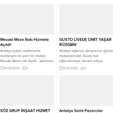
Mezaki Meze Rakı Hizmete
GUSTO LİVEDE ÜMİT YAŞAR
Açıldı!
RÜZGâRI!
Antalya Işıklar caddesinde
Antalya eğlence dünyasının gözde
muhteşem bir yeni bir mekan
mekanlarından Gusto live
Mezaki Meze rakı Açıldı İşletmesi
eğlendirmeye devam ediyor
duayen işletmeci şefik Sümer
Geçtiğimiz günlerde Türkiye’nin
04.08.2025
0
16.04.2026
0
tarafından iletiliyor mekân gelen
sevilen sanatçısı Ümit yaşar
konukları İşletmeci Şefik Sümer
sahne aldı sevilen sanatçıyı
ve Çalışanlar tarafından
yakından dinlemek için hayranları
karşılanıyorsunuz mezeler bir
günler önce yerlerini ayırttılar
harika hizmet harika gelen
sevilen Sanatçı Ümit yaşar
konuklar mekanda müzik yok
sahneye alkışlar içinde çıktı harika
sadece sohbet var diyen
sesi ve yorumuyla sesi ile
işletmeci Sümer mekanın daha
kendine birkez daha hayran bıraktı
SÖZ GRUP İNŞAAT HİZMET
Antalya Semt Pazarcılar
yeni açılmasına...
Mekânın...