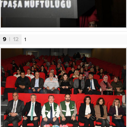
9
| 12
1