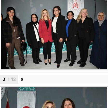
2
| 12
6