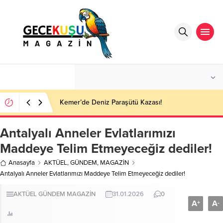
°C
ANTALYA
PARÇALI BULUTLU
Kemer’de Deniz Paraşütü Kazası!
Antalyalı Anneler Evlatlarımızı
Maddeye Telim Etmeyeceğiz dediler!
Anasayfa
AKTÜEL
,
GÜNDEM
,
MAGAZİN
Antalyalı Anneler Evlatlarımızı Maddeye Telim Etmeyeceğiz dediler!
AKTÜEL
GÜNDEM
MAGAZİN
31.01.2026
0
A
A
+
-