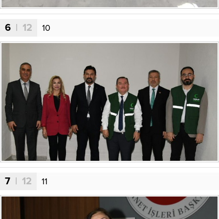
6
| 12
10
7
| 12
11