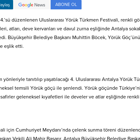
ABONE OL
aylaş
 4.’sü düzenlenen Uluslararası Yörük Türkmen Festivali, renkli g
tleri, atları, deve kervanları ve davul zurna eşliğinde Antalya so
izledi. Büyükşehir Belediye Başkanı Muhittin Böcek, Yörük Göç’ünü
 eşlik etti.
önleriyle tanıtılıp yaşatılacağı 4. Uluslararası Antalya Yörük T
neksel temsili Yörük göçü ile şenlendi. Yörük göçünde Türkiye’n
afirler geleneksel kıyafetleri ile develer ve atlar eşliğinde renkl
ali için Cumhuriyet Meydanı’nda çelenk sunma töreni düzenlendi
şkan Vekili Ali Mahir Başarır, Antalya Büyükşehir Belediye Baş