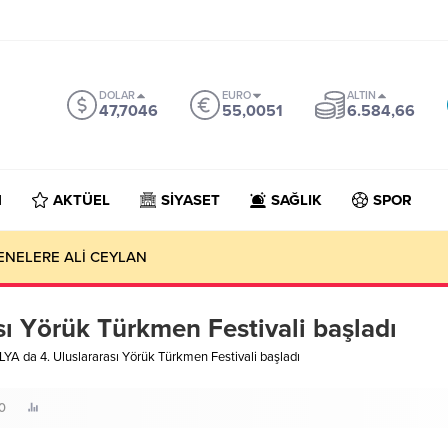
DOLAR
EURO
ALTIN
47,7046
55,0051
6.584,66
N
AKTÜEL
SİYASET
SAĞLIK
SPOR
ENELERE ALİ CEYLAN
ı Yörük Türkmen Festivali başladı
YA da 4. Uluslararası Yörük Türkmen Festivali başladı
0