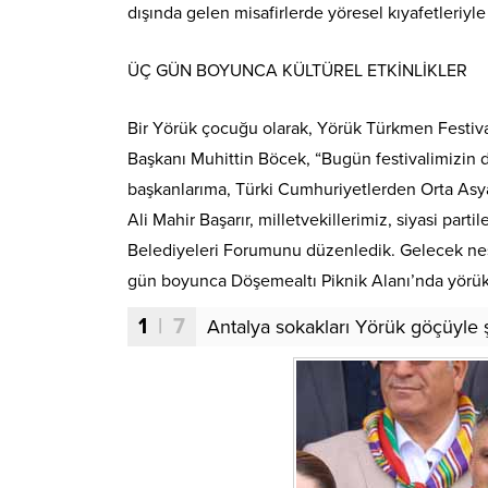
dışında gelen misafirlerde yöresel kıyafetleriyle
ÜÇ GÜN BOYUNCA KÜLTÜREL ETKİNLİKLER
Bir Yörük çocuğu olarak, Yörük Türkmen Festiv
Başkanı Muhittin Böcek, “Bugün festivalimizin 
başkanlarıma, Türki Cumhuriyetlerden Orta Asy
Ali Mahir Başarır, milletvekillerimiz, siyasi pa
Belediyeleri Forumunu düzenledik. Gelecek nesi
gün boyunca Döşemealtı Piknik Alanı’nda yörükleri
1
| 7
Antalya sokakları Yörük göçüyle ş