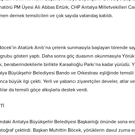
natörü PM Üyesi Ali Abbas Ertürk, CHP Antalya Milletvekilleri Cav
men dernek temsilcileri ve çok sayıda vatandaş katıldı.
öcek’in Atatürk Anıtı’na çelenk sunmasıyla başlayan törende sayg
 grubu gösteri yaptı. Daha sonra göç duasının okunmasıyla Yörü
eraberindekilerle birlikte Karaalioğlu Parkı’na kadar yürüdü. Yör
alya Büyükşehir Belediyesi Bando ve Orkestrası eşliğinde temsil
a büyük ilgi çekti. Yerli ve yabancı ziyaretçiler develer, atlar v
lılar da temsili göçe alkışlarla destek verdi.
Tİ
ı’ndaki Antalya Büyükşehir Belediyesi Başkanlığı önünde sona er
fotoğraf çektirdi. Başkan Muhittin Böcek, yörüklerin davul zurna eş