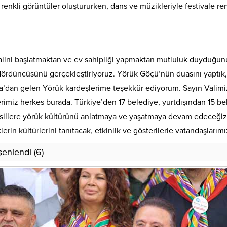
 renkli görüntüler oluştururken, dans ve müzikleriyle festivale ren
alini başlatmaktan ve ev sahipliği yapmaktan mutluluk duyduğu
dördüncüsünü gerçekleştiriyoruz. Yörük Göçü’nün duasını yaptık, 
a’dan gelen Yörük kardeşlerime teşekkür ediyorum. Sayın Valim
rtilerimiz herkes burada. Türkiye’den 17 belediye, yurtdışından 15 
llere yörük kültürünü anlatmaya ve yaşatmaya devam edeceğiz. F
n kültürlerini tanıtacak, etkinlik ve gösterilerle vatandaşlarımız
enlendi (6)