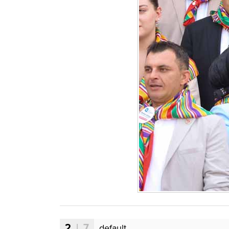
2
| 7
default