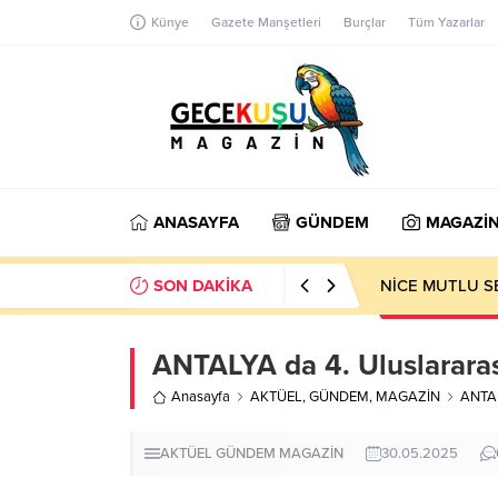
Künye
Gazete Manşetleri
Burçlar
Tüm Yazarlar
ANASAYFA
GÜNDEM
MAGAZİ
SON DAKİKA
NİCE MUTLU S
ANTALYA da 4. Uluslararas
Anasayfa
AKTÜEL
,
GÜNDEM
,
MAGAZİN
ANTAL
AKTÜEL
GÜNDEM
MAGAZİN
30.05.2025