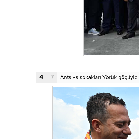
4
| 7
Antalya sokakları Yörük göçüyle 