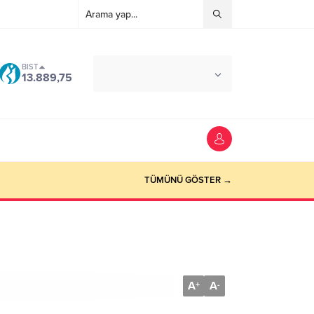
BIST
°C
ANTALYA
13.889,75
AÇIK
TÜMÜNÜ GÖSTER →
A
A
+
-