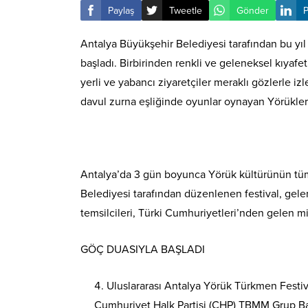
Paylaş
Tweetle
Gönder
P
Antalya Büyükşehir Belediyesi tarafından bu yıl
başladı. Birbirinden renkli ve geleneksel kıyafe
yerli ve yabancı ziyaretçiler meraklı gözlerle 
davul zurna eşliğinde oyunlar oynayan Yörüklere
Antalya’da 3 gün boyunca Yörük kültürünün tüm y
Belediyesi tarafından düzenlenen festival, gele
temsilcileri, Türki Cumhuriyetleri’nden gelen mis
GÖÇ DUASIYLA BAŞLADI
Uluslararası Antalya Yörük Türkmen Festiv
Cumhuriyet Halk Partisi (CHP) TBMM Grup Ba