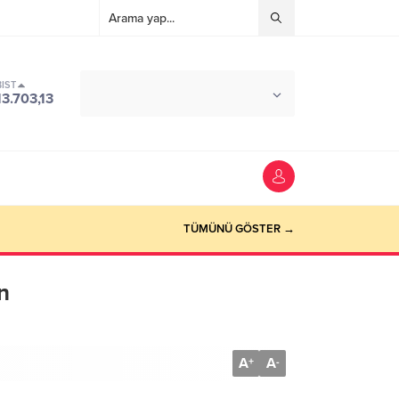
BIST
°C
ANTALYA
13.703,13
PARÇALI BULUTLU
TÜMÜNÜ GÖSTER →
n
A
A
+
-