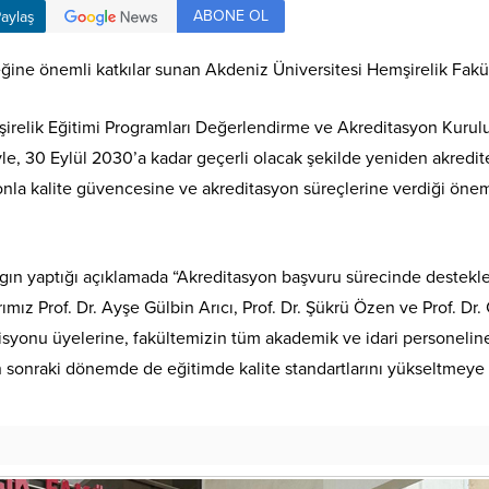
ABONE OL
aylaş
ne önemli katkılar sunan Akdeniz Üniversitesi Hemşirelik Fakültes
şirelik Eğitimi Programları Değerlendirme ve Akreditasyon Kuru
le, 30 Eylül 2030’a kadar geçerli olacak şekilde yeniden akredite
yonla kalite güvencesine ve akreditasyon süreçlerine verdiği öne
angın yaptığı açıklamada “Akreditasyon başvuru sürecinde destekl
ız Prof. Dr. Ayşe Gülbin Arıcı, Prof. Dr. Şükrü Özen ve Prof. Dr
syonu üyelerine, fakültemizin tüm akademik ve idari personeline
n sonraki dönemde de eğitimde kalite standartlarını yükseltmeye v