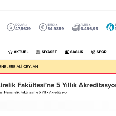
DOLAR
EURO
ALTIN
47,5639
54,9859
6.496,95
N
AKTÜEL
SİYASET
SAĞLIK
SPOR
ENELERE ALİ CEYLAN
relik Fakültesi’ne 5 Yıllık Akreditasyo
si Hemşirelik Fakültesi’ne 5 Yıllık Akreditasyon