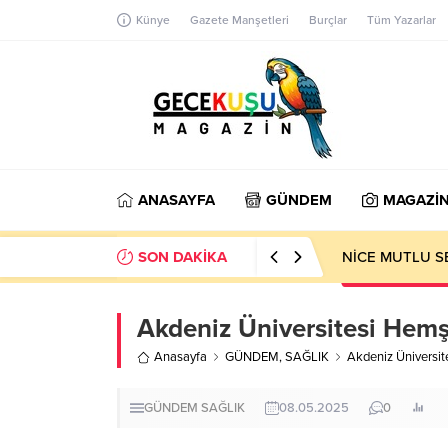
Künye
Gazete Manşetleri
Burçlar
Tüm Yazarlar
ANASAYFA
GÜNDEM
MAGAZİ
SON DAKİKA
NİCE MUTLU S
Akdeniz Üniversitesi Hemşi
Anasayfa
GÜNDEM
,
SAĞLIK
Akdeniz Üniversite
GÜNDEM
SAĞLIK
08.05.2025
0