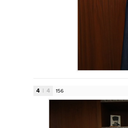
4
| 4
156