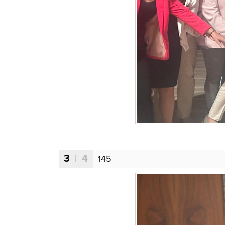
3
| 4
145