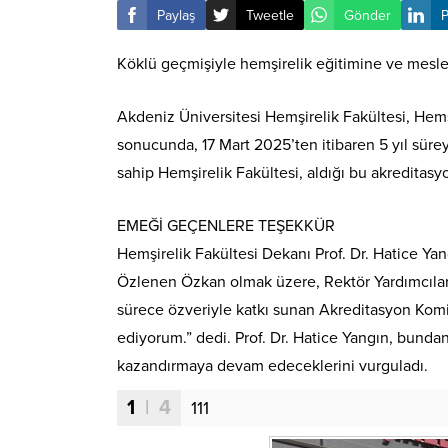
Paylaş
Tweetle
Gönder
P
Köklü geçmişiyle hemşirelik eğitimine ve mesleği
Akdeniz Üniversitesi Hemşirelik Fakültesi, Hem
sonucunda, 17 Mart 2025’ten itibaren 5 yıl sürey
sahip Hemşirelik Fakültesi, aldığı bu akreditas
EMEĞİ GEÇENLERE TEŞEKKÜR
Hemşirelik Fakültesi Dekanı Prof. Dr. Hatice Y
Özlenen Özkan olmak üzere, Rektör Yardımcılarım
sürece özveriyle katkı sunan Akreditasyon Komi
ediyorum.” dedi. Prof. Dr. Hatice Yangın, bunda
kazandırmaya devam edeceklerini vurguladı.
1
| 4
111