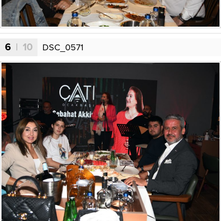
6
| 10
DSC_0571