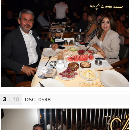
3
| 10
DSC_0548