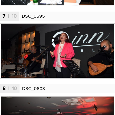
7
| 10
DSC_0595
8
| 10
DSC_0603