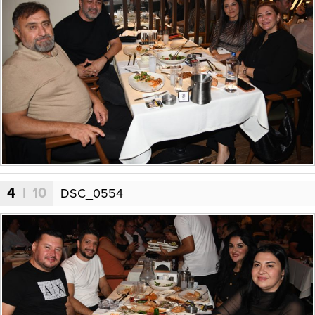
4
| 10
DSC_0554