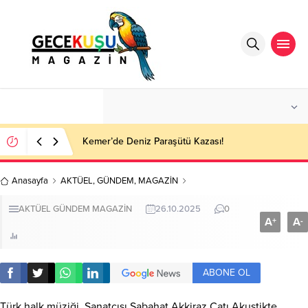
°C
ANTALYA
PARÇALI BULUTLU
Kemer’de Deniz Paraşütü Kazası!
Anasayfa
AKTÜEL
,
GÜNDEM
,
MAGAZİN
AKTÜEL
GÜNDEM
MAGAZİN
26.10.2025
0
A
A
+
-
ABONE OL
Türk halk müziği Sanatçısı Sabahat Akkiraz Çatı Akustikte