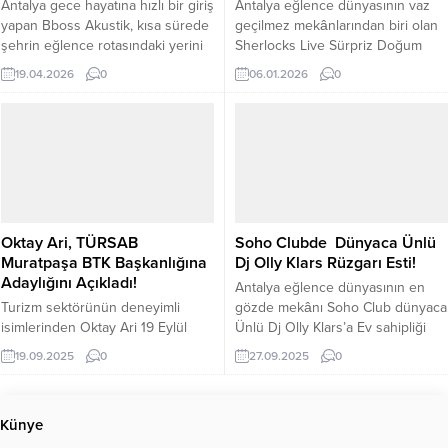
Antalya gece hayatına hızlı bir giriş
Antalya eğlence dünyasının vaz
yapan Bboss Akustik, kısa sürede
geçilmez mekânlarından biri olan
şehrin eğlence rotasındaki yerini
Sherlocks Live Sürpriz Doğum
sağlamlaştırmayı başardı.
gününe ev sahipliği yaptı, İşletme
19.04.2026
0
06.01.2026
0
Deneyimli ve başarılı işletmeci Ali
sahipleri Ekrem Arıkeş Ercüment
Korkmaz’ın ev sahipliğinde
Ersoy Halil Neslihan oğlu ve
gerçekleşen Cumartesi gecesi
Çalışanlar tarafından Ekar Group
programında, sahnelerin güçlü
şirketler yönetim Kurulu Başkan
sesi Pınar Özkan rüzgarı esti.
Yardımcısı Ömer Özçoban’a
Özkan, geniş repertuvarı ve
sürpriz doğum günü pastası
konuklarıyla kurduğu samimi
yaptılar Ömer Özçoban’a doğum
diyaloglarla mekanı dolduran
gününe birçok tanınmış simalar
Oktay Ari, TÜRSAB
Soho Clubde Dünyaca Ünlü
Antalyalılara unutulmaz bir hafta...
doğum...
Muratpaşa BTK Başkanlığına
Dj Olly Klars Rüzgarı Esti!
Adaylığını Açıkladı!
Antalya eğlence dünyasının en
Turizm sektörünün deneyimli
gözde mekânı Soho Club dünyaca
isimlerinden Oktay Ari 19 Eylül
Ünlü Dj Olly Klars’a Ev sahipliği
Cuma günü Perre La Mer Hotel
yaptı. Olly Klars – uluslararası DJ
19.09.2025
0
27.09.2025
0
Resort Antalya’da düzenlediği
ve müzik prodüktörü, Dubai
basın toplantısında TÜRSAB
merkezlidir. Kariyerine Eylül
Muratpaşa Bölge Temsil Kurulu
2015’te başladı. Ukrayna’da
Künye
(BTK) Başkanlığı için adaylığını
gerçekleştirdiği başarılı turne, yurt
resmen açıkladı. Sektördeki 35 yılı
dışındaki etkinlik