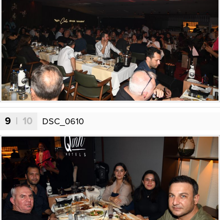
9
| 10
DSC_0610