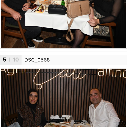
5
| 10
DSC_0568