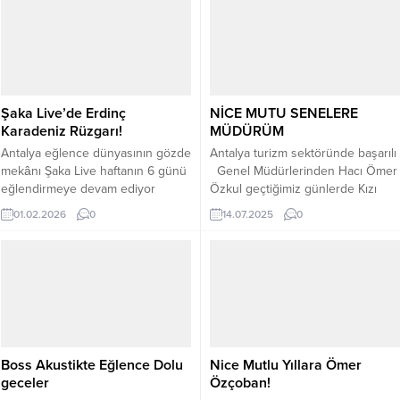
Şaka Live’de Erdinç
NİCE MUTU SENELERE
Karadeniz Rüzgarı!
MÜDÜRÜM
Antalya eğlence dünyasının gözde
Antalya turizm sektöründe başarılı
mekânı Şaka Live haftanın 6 günü
Genel Müdürlerinden Hacı Ömer
eğlendirmeye devam ediyor
Özkul geçtiğimiz günlerde Kızı
Eğlence mekanı Şaka Club gelen
Oğlu Ablası hep birlikte Öz İkizler
01.02.2026
0
14.07.2025
0
konukları İşletme Koordinatörü
Künefede Doğum gününü
Sinan Kocamanoğlu kapıda
kutladılar, Turizm sektörüne 41 yıl
karşılıyor gelen konuklar yerlerini
önce adım atmış Hacı Ömer Özkul
aldıklarında Saatler 01
doğum gününü çocukları Azra
gösterdiğinde Sanatçı Erdinç
Öykü, Kemal Okyanus ve ablası
Karadeniz sahneye alkışlar içinde
Tülay Özkul ile Öz ikizler
çıkıyor. Sanatçı Erdinç Harika sesi
Künefenin Müdürü Savaş...
ve yorumuyla bir biri ardına
Boss Akustikte Eğlence Dolu
Nice Mutlu Yıllara Ömer
şarkılarını...
geceler
Özçoban!