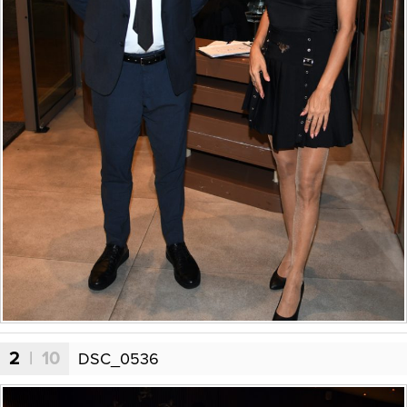
2
| 10
DSC_0536