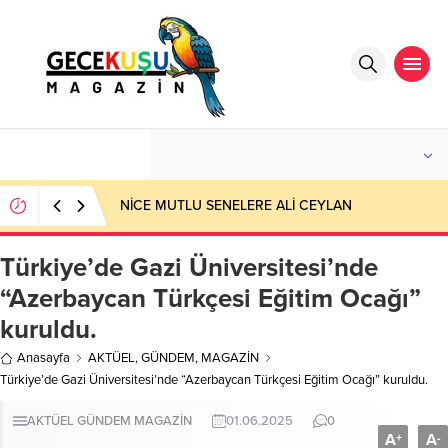
°C
ANTALYA
PARÇALI BULUTLU
NİCE MUTLU SENELERE ALİ CEYLAN
Türkiye’de Gazi Üniversitesi’nde
“Azerbaycan Türkçesi Eğitim Ocağı”
kuruldu.
Anasayfa
AKTÜEL
,
GÜNDEM
,
MAGAZİN
Türkiye’de Gazi Üniversitesi’nde “Azerbaycan Türkçesi Eğitim Ocağı” kuruldu.
AKTÜEL
GÜNDEM
MAGAZİN
01.06.2025
0
A
A
+
-