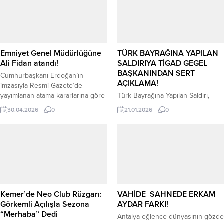
Emniyet Genel Müdürlüğüne
TÜRK BAYRAĞINA YAPILAN
Ali Fidan atandı!
SALDIRIYA TİGAD GEGEL
BAŞKANINDAN SERT
Cumhurbaşkanı Erdoğan’ın
AÇIKLAMA!
imzasıyla Resmi Gazete’de
yayımlanan atama kararlarına göre
Türk Bayrağına Yapılan Saldırı,
Emniyet Genel Müdürü Mahmut
Aziz Milletimize ve Devletimizin
30.04.2026
0
21.01.2026
0
Demirtaş görevden alındı, yerine
Kararlılığına Yönelmiş Alçak Bir
Nevşehir Valisi Ali Fidan atandı. 4
Provokasyondur Suriye sınır
ilin valisi, 7 ilin ise emniyet müdürü
hattında, terör örgütü yandaşları
değişti. İçişleri Bakanı Mustafa
tarafından Türk bayrağımıza
Çiftçi, yeni atanan valiler ile
yönelik gerçekleştirilen alçak
Emniyet Genel Müdürü Ali Fidan’ı
saldırıyı en sert şekilde
tebrik etti Cumhurbaşkanı Recep
lanetliyorum. Bu hain girişim;
Tayyip Erdoğan’ın...
yalnızca bir sembole değil,
Kemer’de Neo Club Rüzgarı:
VAHİDE SAHNEDE ERKAM
milletimizin onuruna, birliğine,
Görkemli Açılışla Sezona
AYDAR FARKI!
bağımsızlığına ve terörle
“Merhaba” Dedi
mücadeledeki sarsılmaz iradesine
Antalya eğlence dünyasının gözde