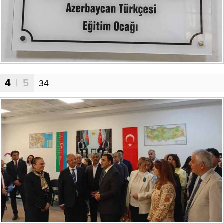
4
| 5
34