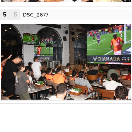
5
| 5
DSC_2677