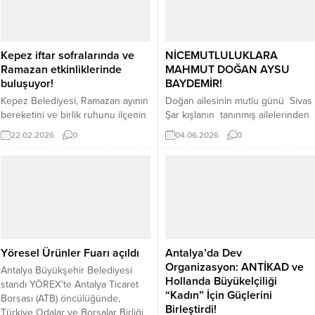
bu asırlık bilgi ve birikimi ile
tutkuyla bağlı olduğu oyunculuk
Antalya’da Özlem pastanesi
eğitimlerini tamamlayan ve yakında
markasını yaratmıştır. Bugün...
vizyona girecek olan başrolünü
oynadığı sinema filminde izleyici
Kepez iftar sofralarında ve
NİCEMUTLULUKLARA
karşısına çıkmaya hazırlanan...
Ramazan etkinliklerinde
MAHMUT DOĞAN AYSU
buluşuyor!
BAYDEMİR!
Kepez Belediyesi, Ramazan ayının
Doğan ailesinin mutlu günü Sivas
bereketini ve birlik ruhunu ilçenin
Şar kışlanın tanınmış ailelerinden
dört bir yanında kuracağı iftar
Antalya’da iş İnsanı Gamze
22.02.2026
0
04.06.2026
0
sofraları ve kültürel etkinliklerle
Cenk Doğan Oğulları Mahmut
yaşatacak. Ramazan ayının manevi
Doğan’ı Aysu Baydemir’le
atmosferi Kepez’de mahalle
nişanladılar. Doğan Ailesi Nişan
mahalle hissedilecek. Kepez
merasimini Sivas Şarkışla Elit
Belediyesi’nin ilçenin dört bir
Gardın Düğün salonunda yapıldı
yanında kuracağı iftar sofraları ve
nişan davetine Katılanları
düzenleyeceği kültürel
Damat’ın İş insanı Babası Annesi
etkinliklerle vatandaşları aynı
Cenk ve Gamze Doğan ve Gelin
Yöresel Ürünler Fuarı açıldı
Antalya’da Dev
sofrada ve aynı meydanlarda
adayının Babası Annesi...
Organizasyon: ANTİKAD ve
buluşturacak. İlçenin 68
Antalya Büyükşehir Belediyesi
Hollanda Büyükelçiliği
mahallesini...
standı YÖREX’te Antalya Ticaret
“Kadın” İçin Güçlerini
Borsası (ATB) öncülüğünde,
Birleştirdi!
Türkiye Odalar ve Borsalar Birliği