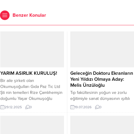
Benzer Konular
YARIM ASIRLIK KURULUŞ!
Geleceğin Doktoru Ekranların
Yeni Yıldızı Olmaya Aday:
Bir aile şirketi olan
Melis Ünzüloğlu
Okumuşoğulları Gıda Paz Tic Ltd
Şti nin temelleri Rize Çamlıhemşin
Tıp fakültesinin yoğun ve zorlu
doğumlu Yaşar Okumuşoğlu
eğitimiyle sanat dünyasının ışıltılı
tarafından 1976 da Antalya’da
temposunu bir arada yürüten 22
29.12.2025
0
19.07.2026
0
atılmıştır. Dört kuşaktır pastane ve
yaşındaki Melis Ünzüloğlu, hem
unlu mamuller sektöründe hizmet
hekim kimliği hem de oyunculuk
vermiş, Rusya’ya kadar hizmet
ve modellik kariyeriyle adından
götürmüş Okumuşoğulları ailesi,
söz ettiriyor. Çocukluğundan beri