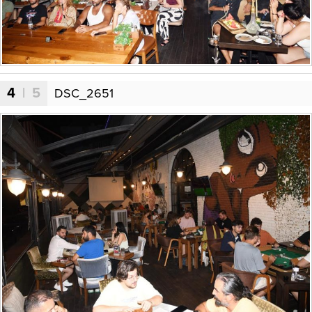
4
| 5
DSC_2651