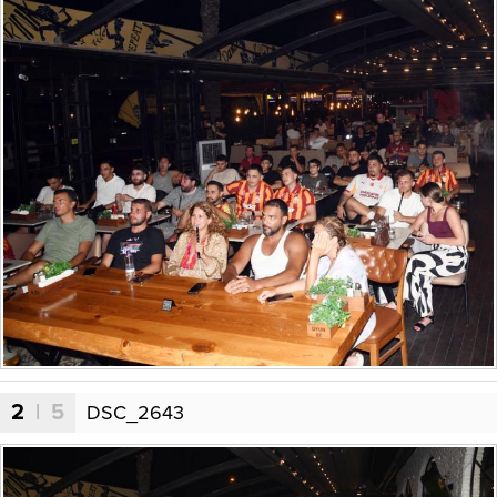
2
| 5
DSC_2643