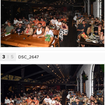
3
| 5
DSC_2647