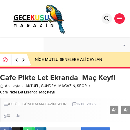
°C
ANTALYA
AÇIK
NİCE MUTLU SENELERE ALİ CEYLAN
Cafe Pikte Let Ekranda Maç Keyfi
Anasayfa
AKTÜEL
,
GÜNDEM
,
MAGAZİN
,
SPOR
Cafe Pikte Let Ekranda Maç Keyfi
AKTÜEL
GÜNDEM
MAGAZİN
SPOR
16.08.2025
A
A
+
-
0